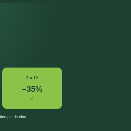
5 a 12
−35%
c/u
tino por destino.