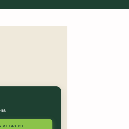
ona
R AL GRUPO