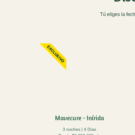
Tú eliges la fec
EXCLUSIVO
Mavecure - Inírida
3 noches | 4 Días