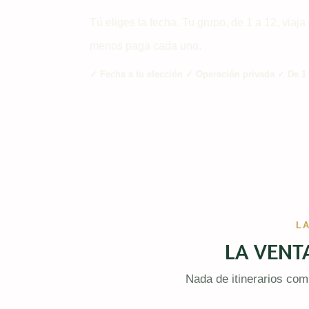
Tú eliges la fecha. Tu grupo, de 1 a 12, via
menos paga cada uno.
✓ Fecha a tu elección ✓ Operación privada ✓ De 1
L
LA VENTA
Nada de itinerarios comp