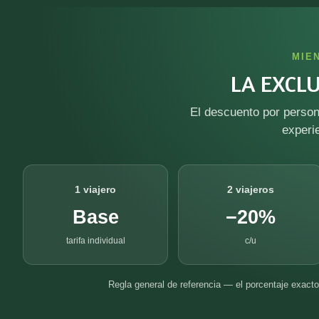
MIE
LA EXCL
El descuento por person
experi
1 viajero
2 viajeros
Base
−20%
tarifa individual
c/u
Regla general de referencia — el porcentaje exacto 