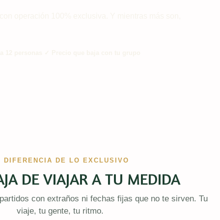
ja con operación 100% exclusiva. Y mientras más son,
 a 12 personas ✓ Precio que baja con tu grupo
A DIFERENCIA DE LO EXCLUSIVO
JA DE VIAJAR A TU MEDIDA
artidos con extraños ni fechas fijas que no te sirven. Tu
viaje, tu gente, tu ritmo.