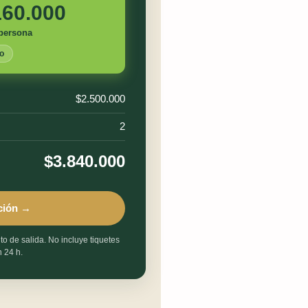
160.000
persona
o
$2.500.000
2
$3.840.000
ación →
nto de salida. No incluye tiquetes
 24 h.