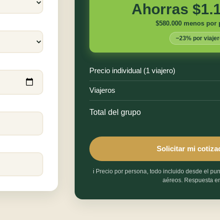
Ahorras $1.
$580.000 menos por 
−23% por viajer
Precio individual (1 viajero)
Viajeros
Total del grupo
Solicitar mi cotiz
ℹ️ Precio por persona, todo incluido desde el pu
aéreos. Respuesta en