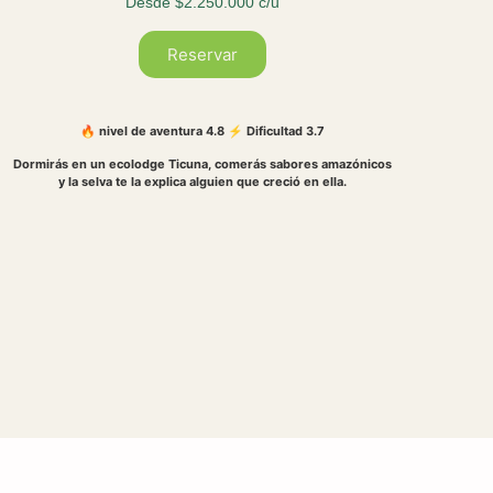
Desde $2.250.000 c/u
Reservar
🔥 nivel de aventura 4.8 ⚡ Dificultad 3.7
Dormirás en un ecolodge Ticuna, comerás sabores amazónicos
y la selva te la explica alguien que creció en ella.