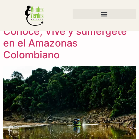
Etiqueta:
sostenible
Conoce, Vive y sumérgete
en el Amazonas
Colombiano